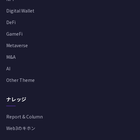
Digital Wallet
DeFi
GameFi
Metaverse
M&A
AI
Other Theme
ナレッジ
Report & Column
Web3のキホン